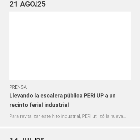
Setiembre en Arequipa, Perú. Este evento congregará a
21
AGO.
25
empresas líderes del sector minero, instituciones y
especialistas, convirtiéndose en un espacio clave para el
intercambio de conocimientos, la innovación y el
fortalecimiento de relaciones comerciales.
PRENSA
Llevando la escalera pública PERI UP a un
recinto ferial industrial
Para revitalizar este hito industrial, PERI utilizó la nueva
escalera pública PERI UP y otras soluciones de
andamiaje personalizadas para proporcionar pasarelas
seguras y permanentes para visitantes