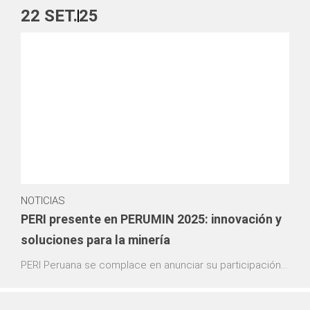
Esto se traducirá en altos estándares de seguridad,
22
SET.
25
procesos eficientes y una contribución significativa a la
descarbonización del transporte aéreo.
NOTICIAS
PERI presente en PERUMIN 2025: innovación y
soluciones para la minería
PERI Peruana se complace en anunciar su participación
en PERUMIN 2025, la feria minera más importante de
Latinoamérica, que se llevará a cabo del 22 al 26 de