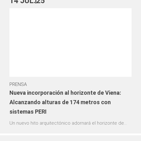
14
JUL.
25
PRENSA
Nueva incorporación al horizonte de Viena:
Alcanzando alturas de 174 metros con
sistemas PERI
Un nuevo hito arquitectónico adornará el horizonte de
Viena: la Torre DC 2 crece a un ritmo acelerado. Tras
impresionar con sus soluciones de encofrado y