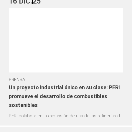
16
DIC.
25
PRENSA
Un proyecto industrial único en su clase: PERI
promueve el desarrollo de combustibles
sostenibles
PERI colabora en la expansión de una de las refinerías de
biocombustibles más grandes de Europa,
proporcionando soluciones innovadoras de andamiaje.