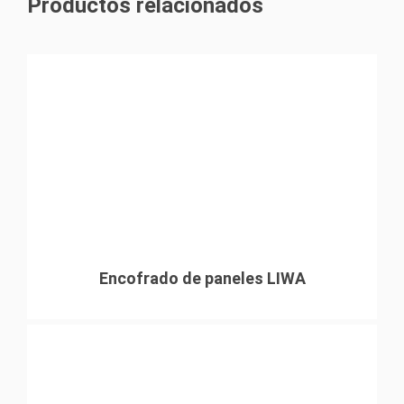
Productos relacionados
Soluciones flexibles y de alto rendimiento
Soluciones Seguras
Encofrado de paneles LIWA